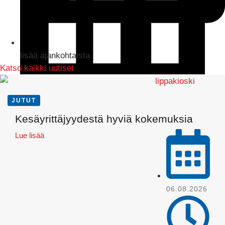
lisää ajankohtaista
Katso kaikki uutiset
JUTUT
LinkedIn
Kesäyrittäjyydestä hyviä kokemuksia
Lue lisää
06.08.2026