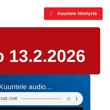
Kuuntele lähetystä
 13.2.2026
Kuuntele audio...