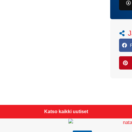
J
Katso kaikki uutiset