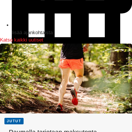
lisää ajankohtaista
Katso kaikki uutiset
LinkedIn
JUTUT
Raumalla tarjotaan maksutonta