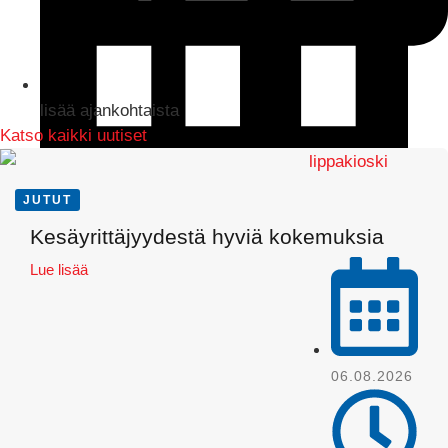
lisää ajankohtaista
Katso kaikki uutiset
JUTUT
LinkedIn
Kesäyrittäjyydestä hyviä kokemuksia
Lue lisää
06.08.2026