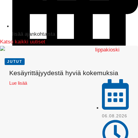
lisää ajankohtaista
Katso kaikki uutiset
JUTUT
LinkedIn
Kesäyrittäjyydestä hyviä kokemuksia
Lue lisää
06.08.2026