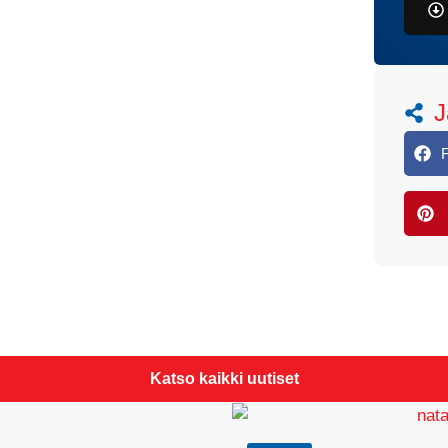
J
Katso kaikki uutiset