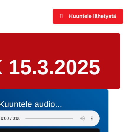
Kuuntele lähetystä
 15.3.2025
Kuuntele audio...