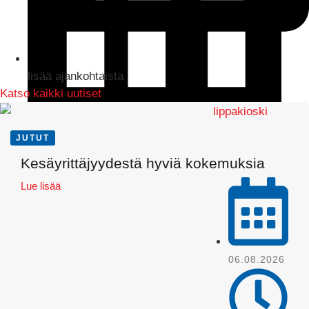
lisää ajankohtaista
Katso kaikki uutiset
JUTUT
LinkedIn
Kesäyrittäjyydestä hyviä kokemuksia
Lue lisää
06.08.2026