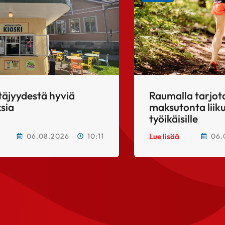
täjyydestä hyviä
Raumalla tarjo
sia
maksutonta lii
työikäisille
06.08.2026
10:11
06.
Lue lisää