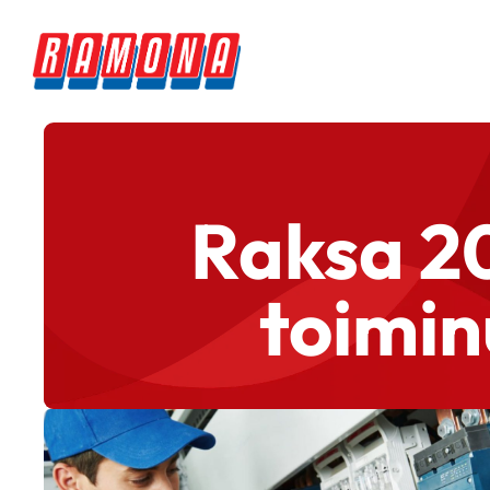
Raksa 2
toiminu