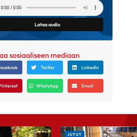
Lataa audio
aa sosiaaliseen mediaan
Facebook
Twitter
LinkedIn
Pinterest
WhatsApp
Email
JUTUT