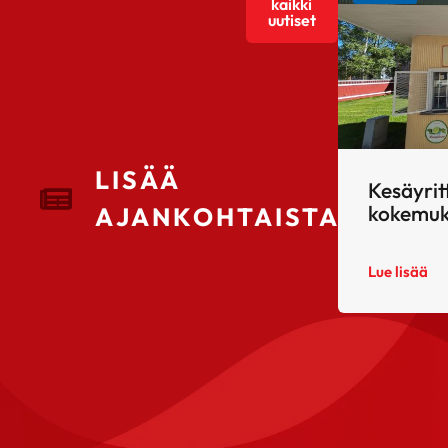
kaikki
uutiset
LISÄÄ
Kesäyrit
kokemuk
AJANKOHTAISTA
Lue lisää