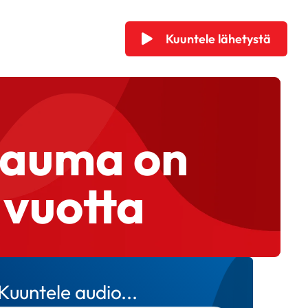
Kuuntele lähetystä
Rauma on
0 vuotta
Kuuntele audio...