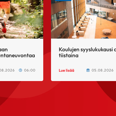
taan
Koulujen syyslukukausi 
kuntaneuvontaa
tiistaina
08.2026
06:00
05.08.2026
Lue lisää