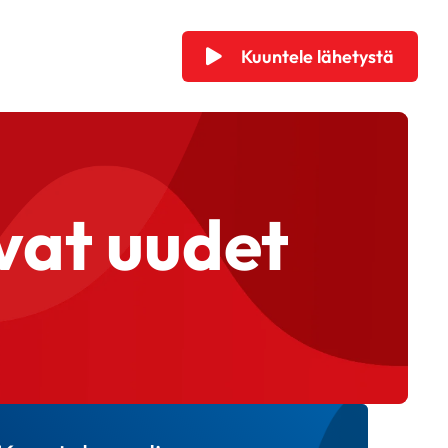
Kuuntele lähetystä
vat uudet