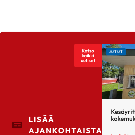
Katso
JUTUT
kaikki
uutiset
Kesäyrit
kokemuk
LISÄÄ
AJANKOHTAISTA