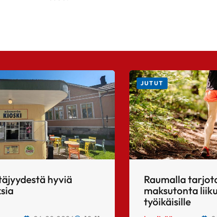
JUTUT
täjyydestä hyviä
Raumalla tarjo
sia
maksutonta lii
työikäisille