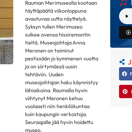
Rauman Merimuseolla kootaan
täyttäpäätä viikonloppuna
avautuvaa uutta näyttelyä.
Syksyn tullen Merimuseo
sulkee ovensa hissiremontin
tieltä. Museojohtaja Anna
Meronen on toiminut
pestissään jo kymmenen vuotta
J
ja on siirtymässä uusin
tehtäviin. Uuden
museojohtajan haku käynnistyy
lähiaikoina. Raumalla hyvin
viihtynyt Meronen kehuu
vuolaasti niin henkilökuntaa
kuin kaupungin verkostoja.
Seuraajalle jää hyvin hoidettu
museo.