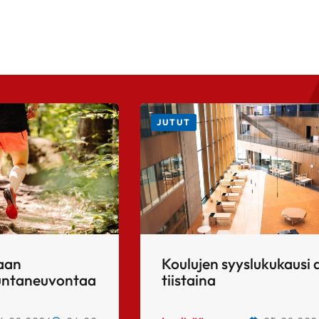
JUTUT
taan
Koulujen syyslukukausi 
kuntaneuvontaa
tiistaina