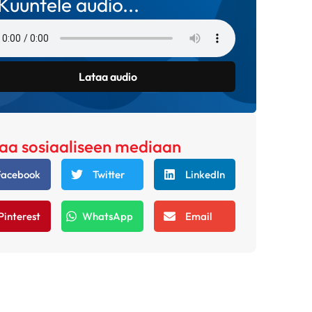
Kuuntele audio...
Lataa audio
aa sosiaaliseen mediaan
Facebook
Twitter
LinkedIn
Pinterest
WhatsApp
Email