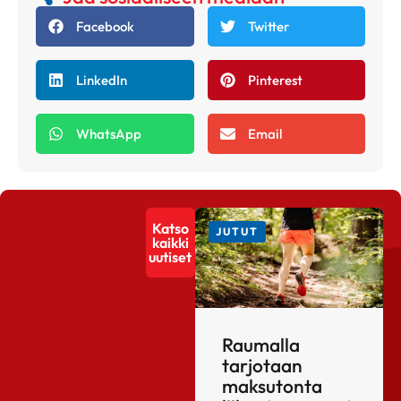
Facebook
Twitter
LinkedIn
Pinterest
WhatsApp
Email
Katso
JUTUT
kaikki
uutiset
Raumalla
tarjotaan
maksutonta