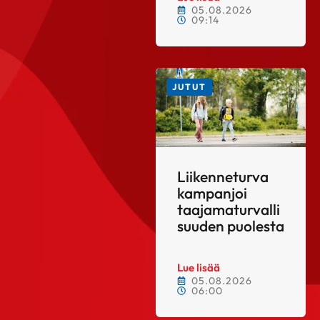
05.08.2026
09:14
JUTUT
Liikenneturva
kampanjoi
taajamaturvalli
suuden puolesta
Lue lisää
05.08.2026
06:00