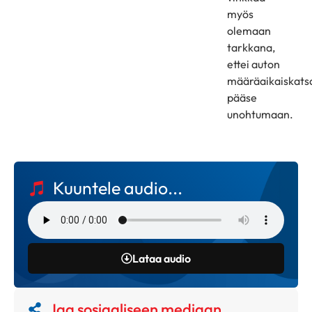
myös
olemaan
tarkkana,
ettei auton
määräaikaiskats
pääse
unohtumaan.
Kuuntele audio...
Lataa audio
Jaa sosiaaliseen mediaan