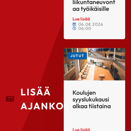
liikuntaneuvont
aa työikäisille
Lue lisää
06.08.2026
06:00
JUTUT
LISÄÄ
Koulujen
syyslukukausi
AJANKOHTAISTA
alkaa tiistaina
Lue lisää