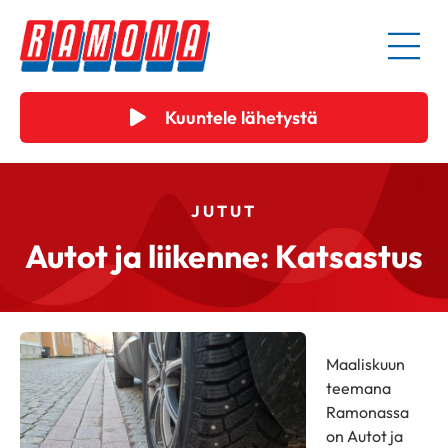
Kuuntele lähetystä
JUTUT
Autot ja liikenne: Katsastus
Maaliskuun
teemana
Ramonassa
on Autot ja