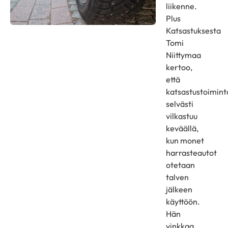
liikenne.
Plus
Katsastuksesta
Tomi
Niittymaa
kertoo,
että
katsastustoimint
selvästi
vilkastuu
keväällä,
kun monet
harrasteautot
otetaan
talven
jälkeen
käyttöön.
Hän
vinkkaa