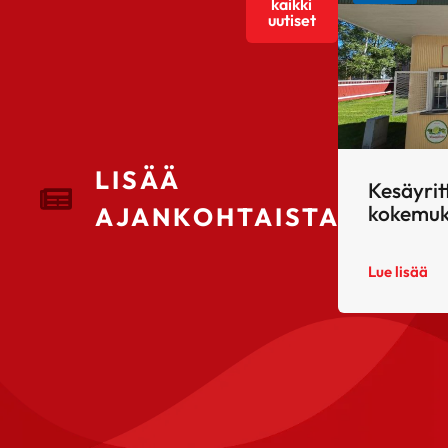
kaikki
uutiset
LISÄÄ
Kesäyrit
kokemuk
AJANKOHTAISTA
Lue lisää