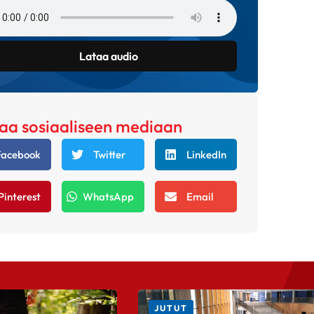
Lataa audio
aa sosiaaliseen mediaan
Facebook
Twitter
LinkedIn
Pinterest
WhatsApp
Email
JUTUT