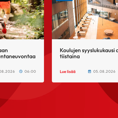
taan
Koulujen syyslukukausi 
kuntaneuvontaa
tiistaina
08.2026
06:00
05.08.2026
Lue lisää