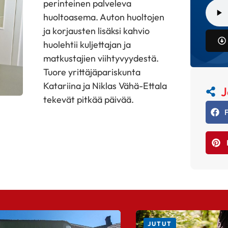
perinteinen palveleva
huoltoasema. Auton huoltojen
ja korjausten lisäksi kahvio
huolehtii kuljettajan ja
matkustajien viihtyvyydestä.
Tuore yrittäjäpariskunta
Katariina ja Niklas Vähä-Ettala
J
tekevät pitkää päivää.
JUTUT