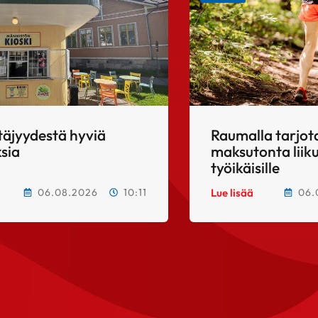
täjyydestä hyviä
Raumalla tarjo
sia
maksutonta lii
työikäisille
06.08.2026
10:11
06.
Lue lisää