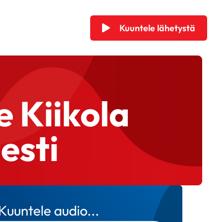
Kuuntele lähetystä
e Kiikola
esti
Kuuntele audio...