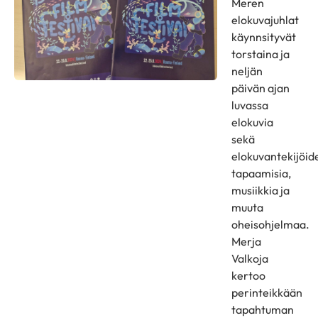
Meren
elokuvajuhlat
käynnsityvät
torstaina ja
neljän
päivän ajan
luvassa
elokuvia
sekä
elokuvantekijöid
tapaamisia,
musiikkia ja
muuta
oheisohjelmaa.
Merja
Valkoja
kertoo
perinteikkään
tapahtuman