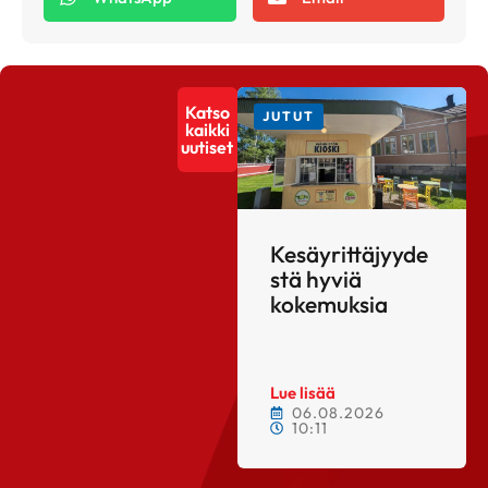
Katso
JUTUT
kaikki
uutiset
Kesäyrittäjyyde
stä hyviä
kokemuksia
Lue lisää
06.08.2026
10:11