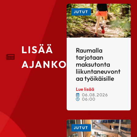
JUTUT
LISÄÄ
Raumalla
tarjotaan
AJANKOHTAISTA
maksutonta
liikuntaneuvont
aa työikäisille
Lue lisää
06.08.2026
06:00
JUTUT