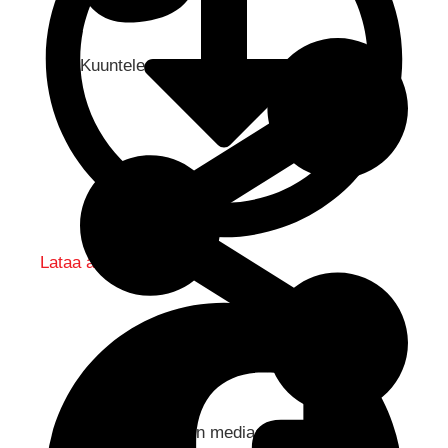
Kuuntele audio...
Lataa audio
Jaa sosiaaliseen mediaan