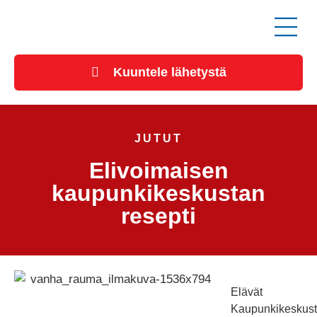
Kuuntele lähetystä
JUTUT
Elivoimaisen
kaupunkikeskustan
resepti
Elävät
Kaupunkikeskust