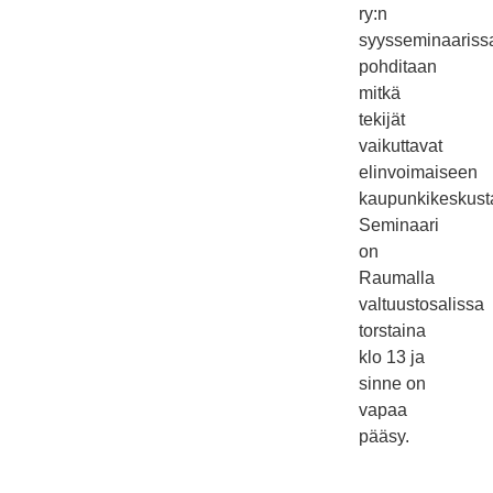
ry:n
syysseminaariss
pohditaan
mitkä
tekijät
vaikuttavat
elinvoimaiseen
kaupunkikeskust
Seminaari
on
Raumalla
valtuustosalissa
torstaina
klo 13 ja
sinne on
vapaa
pääsy.