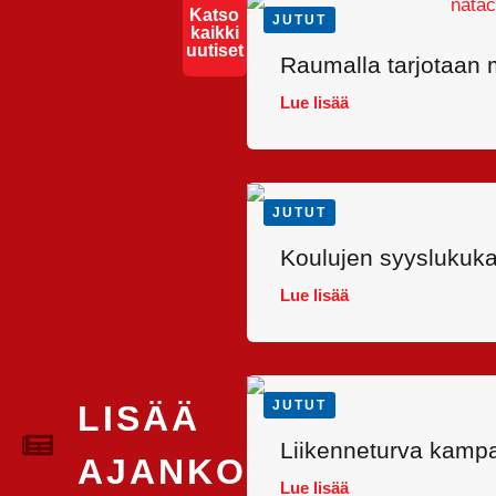
Katso
JUTUT
kaikki
uutiset
Raumalla tarjotaan m
Lue lisää
JUTUT
Koulujen syyslukukau
Lue lisää
JUTUT
LISÄÄ
Liikenneturva kampa
AJANKOHTAISTA
Lue lisää