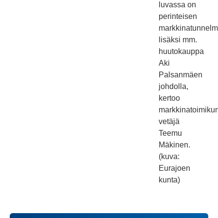
luvassa on
perinteisen
markkinatunnel
lisäksi mm.
huutokauppa
Aki
Palsanmäen
johdolla,
kertoo
markkinatoimiku
vetäjä
Teemu
Mäkinen.
(kuva:
Eurajoen
kunta)