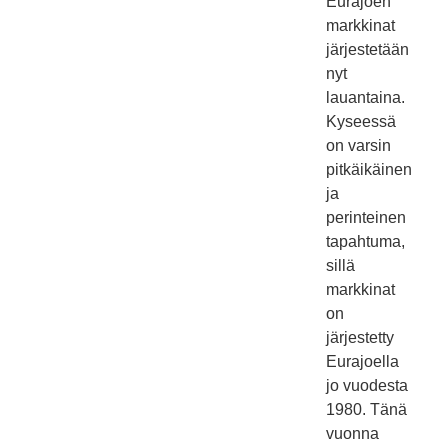
Eurajoen
markkinat
järjestetään
nyt
lauantaina.
Kyseessä
on varsin
pitkäikäinen
ja
perinteinen
tapahtuma,
sillä
markkinat
on
järjestetty
Eurajoella
jo vuodesta
1980. Tänä
vuonna