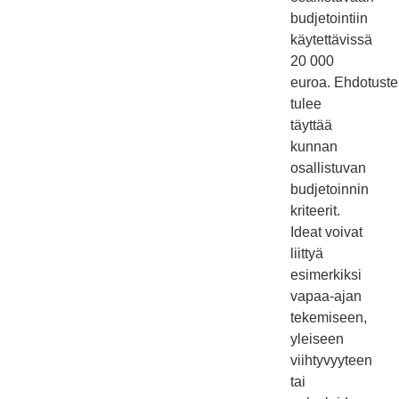
budjetointiin
käytettävissä
20 000
euroa. Ehdotust
tulee
täyttää
kunnan
osallistuvan
budjetoinnin
kriteerit.
Ideat voivat
liittyä
esimerkiksi
vapaa-ajan
tekemiseen,
yleiseen
viihtyvyyteen
tai