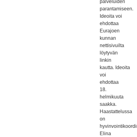
palveluiden
parantamiseen.
Ideoita voi
ehdottaa
Eurajoen
kunnan
nettisivuilta
löytyvän
linkin
kautta.
Ideoita
voi
ehdottaa
18.
helmikuuta
saakka.
Haastattelussa
on
hyvinvointikoordi
Elina