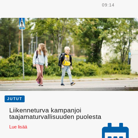
09:14
Email
JUTUT
Liikenneturva kampanjoi
taajamaturvallisuuden puolesta
Lue lisää