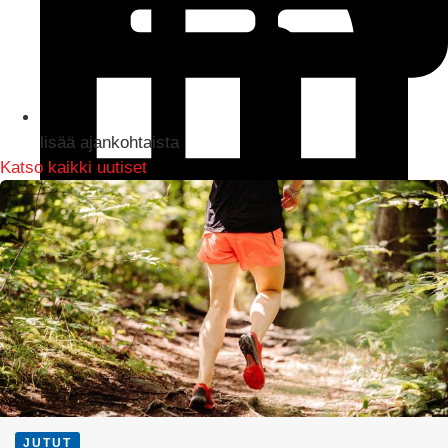
lisää ajankohtaista
Katso kaikki uutiset
LinkedIn
JUTUT