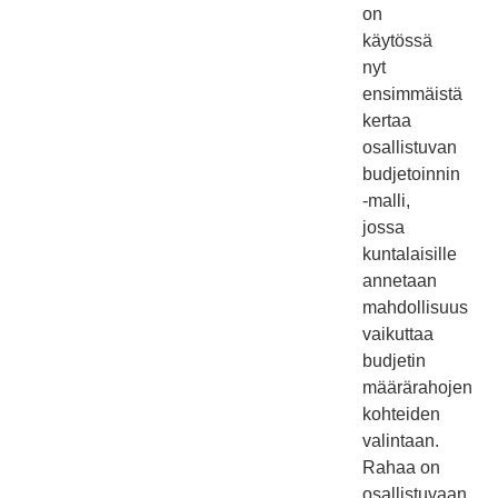
on
käytössä
nyt
ensimmäistä
kertaa
osallistuvan
budjetoinnin
-malli,
jossa
kuntalaisille
annetaan
mahdollisuus
vaikuttaa
budjetin
määrärahojen
kohteiden
valintaan.
Rahaa on
osallistuvaan