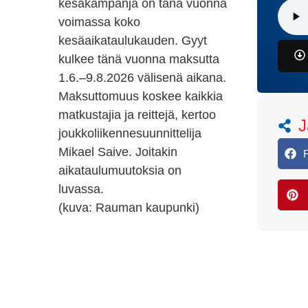
kesäkampanja on tänä vuonna
voimassa koko
kesäaikataulukauden. Gyyt
kulkee tänä vuonna maksutta
1.6.–9.8.2026 välisenä aikana.
Maksuttomuus koskee kaikkia
matkustajia ja reittejä, kertoo
J
joukkoliikennesuunnittelija
Mikael Saive. Joitakin
aikataulumuutoksia on
luvassa.
(kuva: Rauman kaupunki)