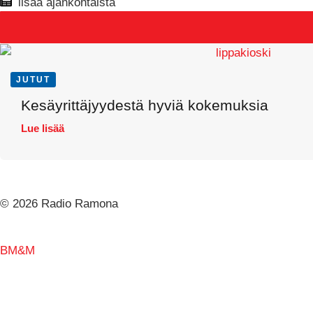
lisää ajankohtaista
JUTUT
Kesäyrittäjyydestä hyviä kokemuksia
Lue lisää
© 2026 Radio Ramona
BM&M