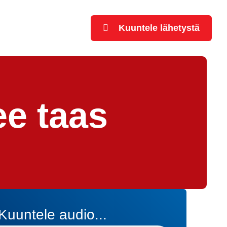
Kuuntele lähetystä
ee taas
Kuuntele audio...