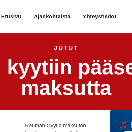
Etusivu
Ajankohtaista
Yhteystiedot
JUTUT
 kyytiin pääs
maksutta
Rauman Gyytin maksuton