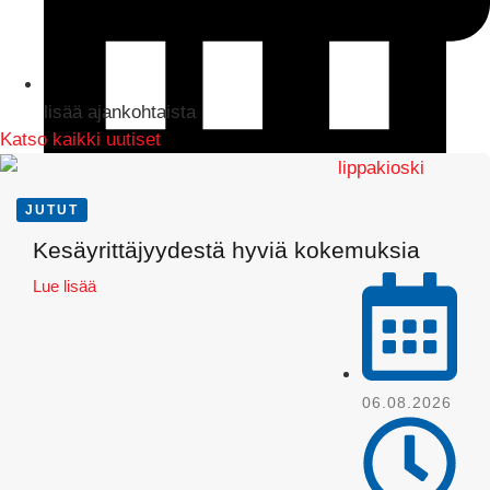
lisää ajankohtaista
Katso kaikki uutiset
JUTUT
LinkedIn
Kesäyrittäjyydestä hyviä kokemuksia
Lue lisää
06.08.2026