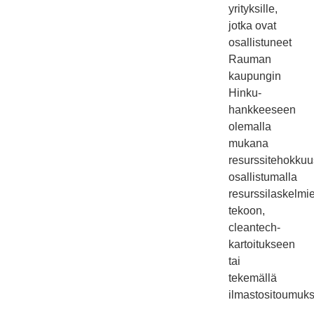
yrityksille,
jotka ovat
osallistuneet
Rauman
kaupungin
Hinku-
hankkeeseen
olemalla
mukana
resurssitehokkuu
osallistumalla
resurssilaskelmi
tekoon,
cleantech-
kartoitukseen
tai
tekemällä
ilmastositoumuks