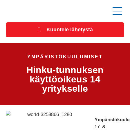
Kuuntele lähetystä
YMPÄRISTÖKUULUMISET
Hinku-tunnuksen
käyttöoikeus 14
yritykselle
Ympäristökuulu
17. &