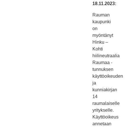
18.11.2023:
Rauman
kaupunki
on
myöntänyt
Hinku –
Kohti
hiilineutraalia
Raumaa -
tunnuksen
käyttöoikeuden
ja
kunniakirjan
14
raumalaiselle
yritykselle.
Käyttöoikeus
annetaan