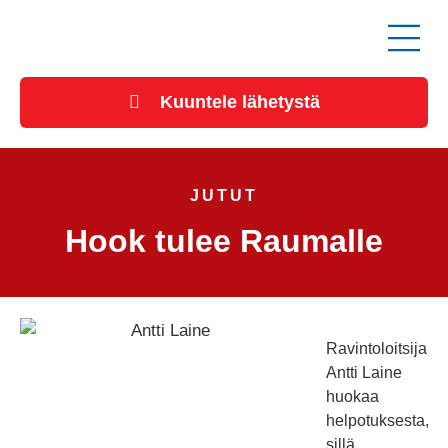
Kuuntele lähetystä
JUTUT
Hook tulee Raumalle
Ravintoloitsija
Antti Laine
huokaa
helpotuksesta,
sillä