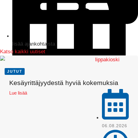
lisää ajankohtaista
Katso kaikki uutiset
JUTUT
LinkedIn
Kesäyrittäjyydestä hyviä kokemuksia
Lue lisää
06.08.2026