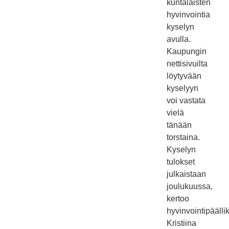
kuntalaisten
hyvinvointia
kyselyn
avulla.
Kaupungin
nettisivuilta
löytyvään
kyselyyn
voi vastata
vielä
tänään
torstaina.
Kyselyn
tulokset
julkaistaan
joulukuussa,
kertoo
hyvinvointipäälli
Kristiina