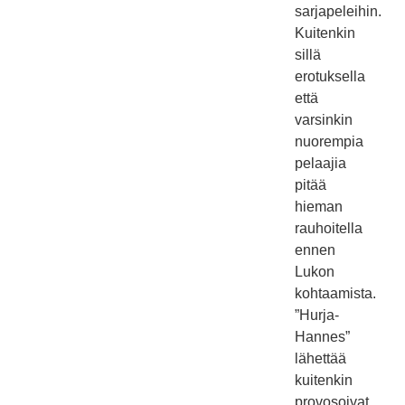
sarjapeleihin.
Kuitenkin
sillä
erotuksella
että
varsinkin
nuorempia
pelaajia
pitää
hieman
rauhoitella
ennen
Lukon
kohtaamista.
”Hurja-
Hannes”
lähettää
kuitenkin
provosoivat