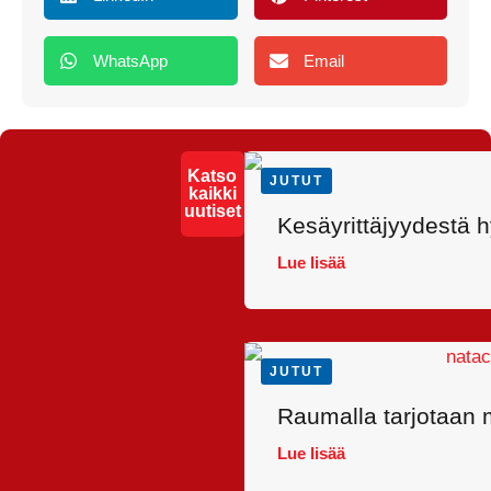
WhatsApp
Email
Katso
JUTUT
kaikki
uutiset
Kesäyrittäjyydestä 
Lue lisää
JUTUT
Raumalla tarjotaan m
Lue lisää