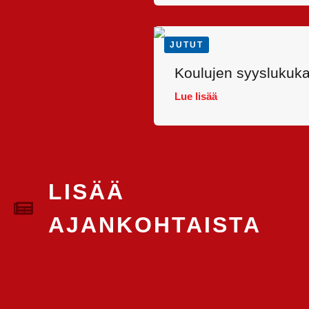
JUTUT
Koulujen syyslukukau
Lue lisää
LISÄÄ
AJANKOHTAISTA