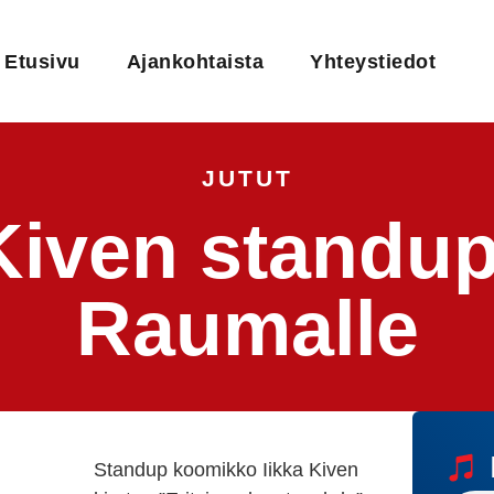
Etusivu
Ajankohtaista
Yhteystiedot
JUTUT
 Kiven standu
Raumalle
Standup koomikko Iikka Kiven