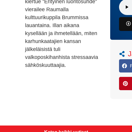
kiertue ”Erityinen luontosuhde”
vierailee Raumalla
kulttuurikuppila Brummissa
lauantaina. Illan aikana
kysellään ja ihmetellään, miten
karhunkaatajien kansan
jälkeläisistä tuli
J
valkoposkihanhista stressaavia
sähköskuuttaajia.