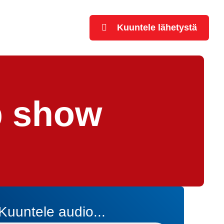
Kuuntele lähetystä
p show
Kuuntele audio...