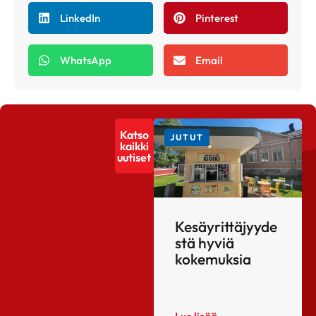
LinkedIn
Pinterest
WhatsApp
Email
Katso
JUTUT
kaikki
uutiset
Kesäyrittäjyyde
stä hyviä
kokemuksia