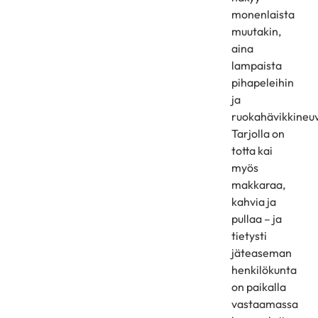
monenlaista
muutakin,
aina
lampaista
pihapeleihin
ja
ruokahävikkineu
Tarjolla on
totta kai
myös
makkaraa,
kahvia ja
pullaa – ja
tietysti
jäteaseman
henkilökunta
on paikalla
vastaamassa