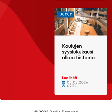
JUTUT
Koulujen
syyslukukausi
alkaa tiistaina
Lue lisää
05.08.2026
09:14
© 2026 Radio Ramona