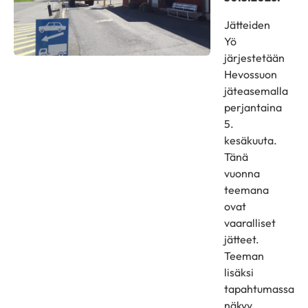
Jätteiden
Yö
järjestetään
Hevossuon
jäteasemalla
perjantaina
5.
kesäkuuta.
Tänä
vuonna
teemana
ovat
vaaralliset
jätteet.
Teeman
lisäksi
tapahtumassa
näkyy