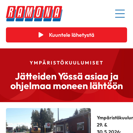
Kuuntele lähetystä
YMPÄRISTÖKUULUMISET
Jätteiden Yössä asiaa ja
ohjelmaa moneen lähtöön
Ympäristökuulu
29. &
30.5.2026: