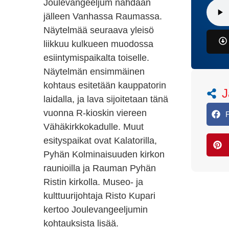
Joulevangeeljum nähdään
jälleen Vanhassa Raumassa.
Näytelmää seuraava yleisö
liikkuu kulkueen muodossa
esiintymispaikalta toiselle.
Näytelmän ensimmäinen
kohtaus esitetään kauppatorin
J
laidalla, ja lava sijoitetaan tänä
vuonna R-kioskin viereen
Vähäkirkkokadulle. Muut
esityspaikat ovat Kalatorilla,
Pyhän Kolminaisuuden kirkon
raunioilla ja Rauman Pyhän
Ristin kirkolla. Museo- ja
kulttuurijohtaja Risto Kupari
kertoo Joulevangeeljumin
kohtauksista lisää.