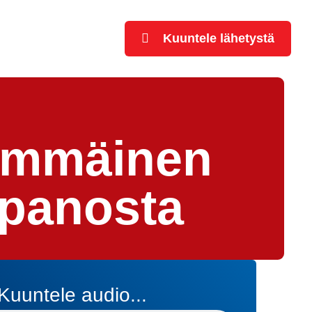
Kuuntele lähetystä
simmäinen
epanosta
Kuuntele audio...