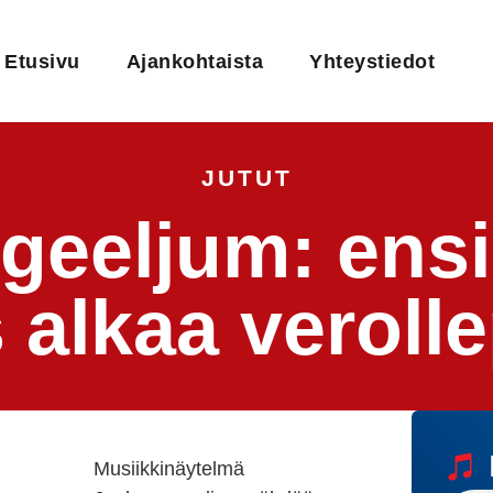
Etusivu
Ajankohtaista
Yhteystiedot
JUTUT
geeljum: en
 alkaa veroll
Musiikkinäytelmä