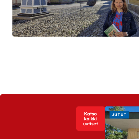
Katso
JUTUT
kaikki
uutiset