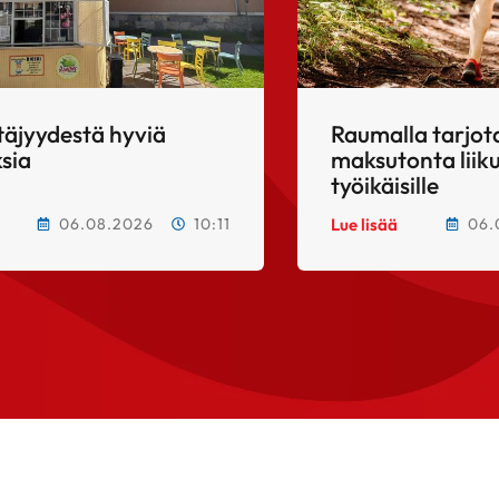
täjyydestä hyviä
Raumalla tarjo
sia
maksutonta lii
työikäisille
06.08.2026
10:11
06.
Lue lisää