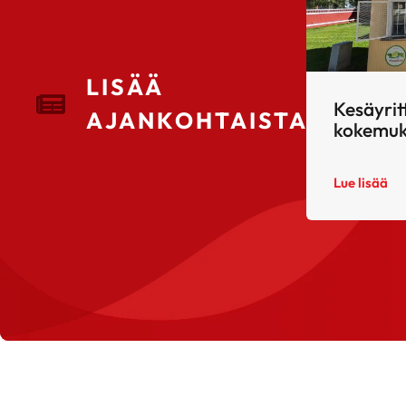
LISÄÄ
Kesäyrit
AJANKOHTAISTA
kokemuk
Lue lisää
© 2026 Radio Ramona