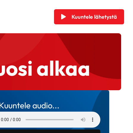
Kuuntele lähetystä
uosi alkaa
Kuuntele audio...