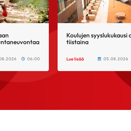
taan
Koulujen syyslukukausi 
kuntaneuvontaa
tiistaina
08.2026
06:00
05.08.2026
Lue lisää
BM&M