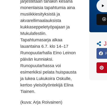
järjestetään tänäkin kesänä
monenlaisia tapahtumia aina
musiikkiesityksistä ja
akvarellimaalauksista
kukkaseppeletyöpajaan ja
Mukulafestiin.
Tapahtumasarja alkaa
J
lauantaina 6.7. klo 14–17
Runopuutarhalla Eino Leinon
päivän kunniaksi.
Runopuutarhassa voi
esimerkiksi pelata huispausta
ja lukea Lukukoira Oskulle,
kertoo yleisötyöntekijä Elina
Tiainen.
(kuva: Arja Roivainen)