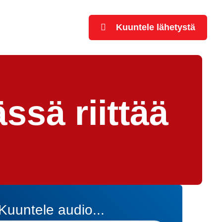
Kuuntele lähetystä
sä riittää
Kuuntele audio...