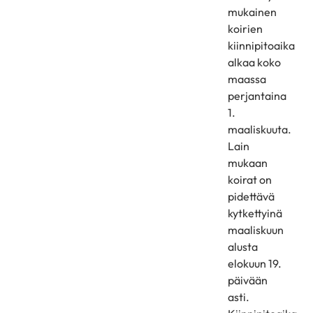
mukainen
koirien
kiinnipitoaika
alkaa koko
maassa
perjantaina
1.
maaliskuuta.
Lain
mukaan
koirat on
pidettävä
kytkettyinä
maaliskuun
alusta
elokuun 19.
päivään
asti.