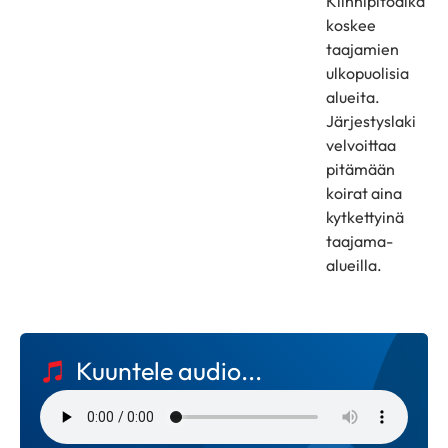
Kiinnipitoaika
koskee
taajamien
ulkopuolisia
alueita.
Järjestyslaki
velvoittaa
pitämään
koirat aina
kytkettyinä
taajama-
alueilla.
Kuuntele audio...