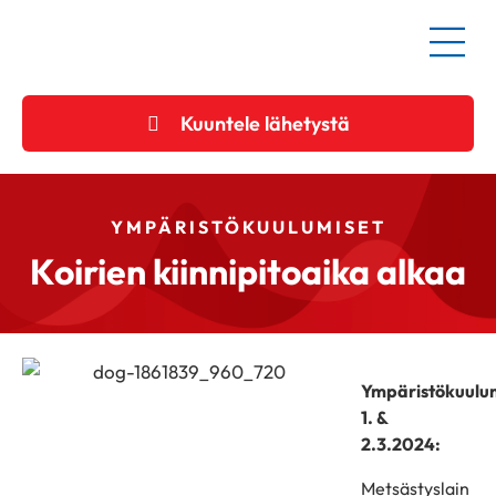
Kuuntele lähetystä
YMPÄRISTÖKUULUMISET
Koirien kiinnipitoaika alkaa
Ympäristökuulu
1. &
2.3.2024:
Metsästyslain