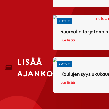
JUTUT
Raumalla tarjotaan ma
Lue lisää
LISÄÄ
JUTUT
AJANKOHTAISTA
Koulujen syyslukukausi
Lue lisää