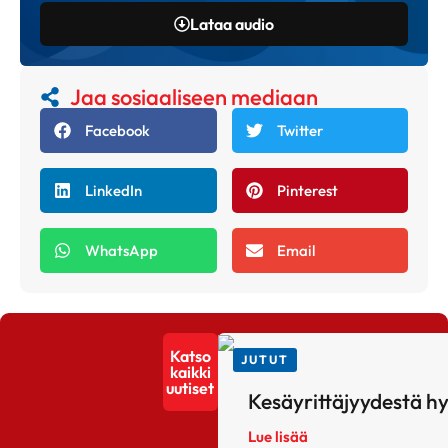
Lataa audio
Jaa sosiaaliseen mediaan
Facebook
Twitter
LinkedIn
Pinterest
WhatsApp
Email
Katso
JUTUT
kaikki
uutiset
Kesäyrittäjyydestä h
Lue lisää