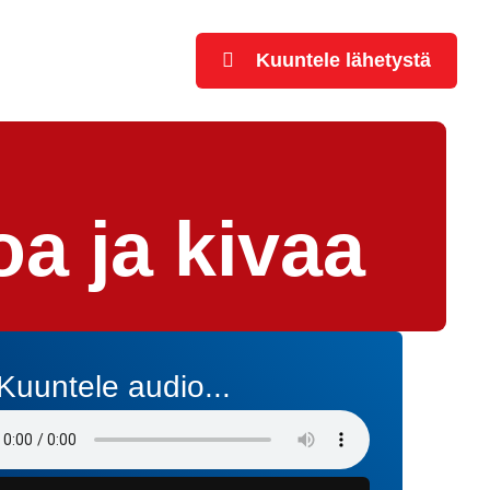
Kuuntele lähetystä
a ja kivaa
Kuuntele audio...