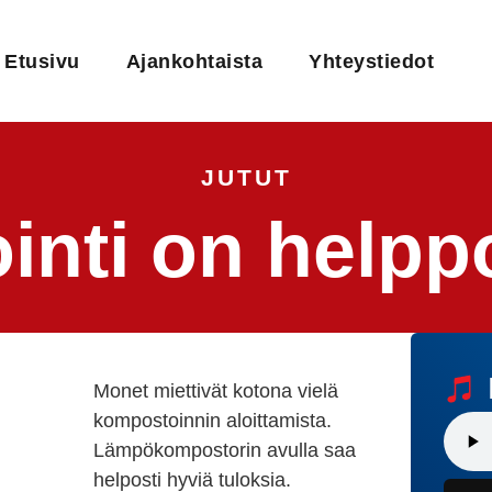
Etusivu
Ajankohtaista
Yhteystiedot
JUTUT
nti on helppo
Monet miettivät kotona vielä
kompostoinnin aloittamista.
Lämpökompostorin avulla saa
helposti hyviä tuloksia.