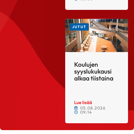
JUTUT
Koulujen
syyslukukausi
alkaa tiistaina
Lue lisää
05.08.2026
09:14