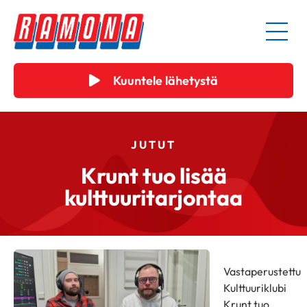
Kuuntele lähetystä
JUTUT
Krunt tuo lisää
kulttuuritarjontaa
Vastaperustettu
Kulttuuriklubi
Krunt tuo