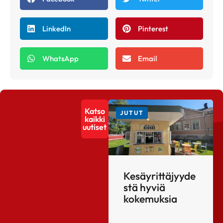
LinkedIn
Pinterest
WhatsApp
Email
Katso
JUTUT
kaikki
uutiset
Kesäyrittäjyyde
stä hyviä
kokemuksia