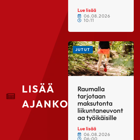
Lue lisää
06.08.2026
10:11
JUTUT
LISÄÄ
Raumalla
tarjotaan
AJANKOHTAISTA
maksutonta
liikuntaneuvont
aa työikäisille
Lue lisää
06.08.2026
06:00