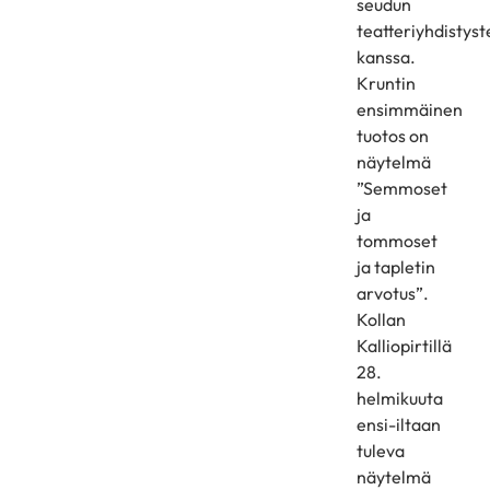
seudun
teatteriyhdistyst
kanssa.
Kruntin
ensimmäinen
tuotos on
näytelmä
”Semmoset
ja
tommoset
ja tapletin
arvotus”.
Kollan
Kalliopirtillä
28.
helmikuuta
ensi-iltaan
tuleva
näytelmä