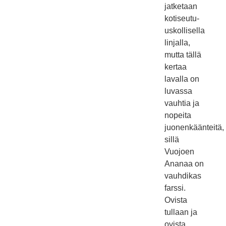
jatketaan
kotiseutu-
uskollisella
linjalla,
mutta tällä
kertaa
lavalla on
luvassa
vauhtia ja
nopeita
juonenkäänteitä,
sillä
Vuojoen
Ananaa on
vauhdikas
farssi.
Ovista
tullaan ja
ovista