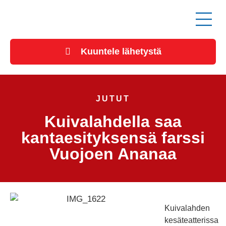
Kuuntele lähetystä
JUTUT
Kuivalahdella saa
kantaesityksensä farssi
Vuojoen Ananaa
Kuivalahden
kesäteatterissa