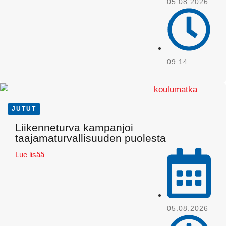
05.08.2026
09:14
JUTUT
Liikenneturva kampanjoi
taajamaturvallisuuden puolesta
WhatsApp
Lue lisää
05.08.2026