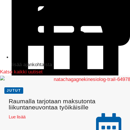
lisää ajankohtaista
Katso kaikki uutiset
JUTUT
LinkedIn
Raumalla tarjotaan maksutonta
liikuntaneuvontaa työikäisille
Lue lisää