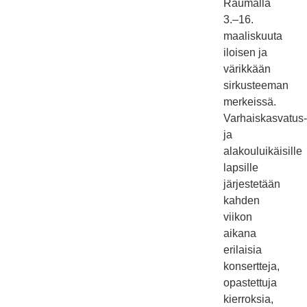
Raumalla
3.–16.
maaliskuuta
iloisen ja
värikkään
sirkusteeman
merkeissä.
Varhaiskasvatus-
ja
alakouluikäisille
lapsille
järjestetään
kahden
viikon
aikana
erilaisia
konsertteja,
opastettuja
kierroksia,