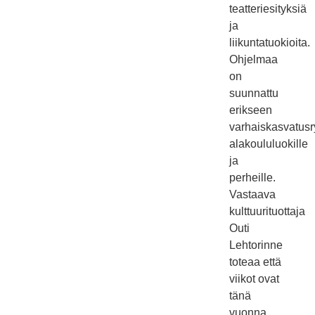
teatteriesityksiä
ja
liikuntatuokioita.
Ohjelmaa
on
suunnattu
erikseen
varhaiskasvatusr
alakoululuokille
ja
perheille.
Vastaava
kulttuurituottaja
Outi
Lehtorinne
toteaa että
viikot ovat
tänä
vuonna