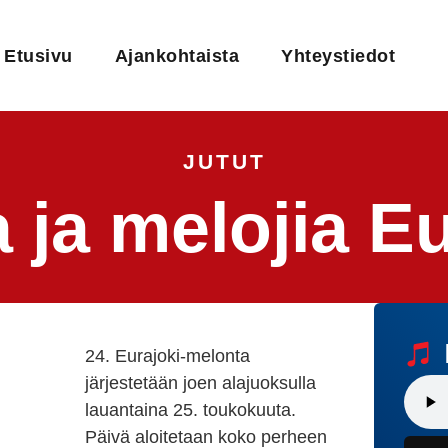
Etusivu
Ajankohtaista
Yhteystiedot
JUTUT
a ja melojia E
24. Eurajoki-melonta
järjestetään joen alajuoksulla
lauantaina 25. toukokuuta.
Päivä aloitetaan koko perheen