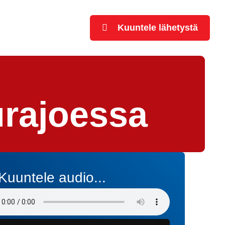
Kuuntele lähetystä
urajoessa
Kuuntele audio...