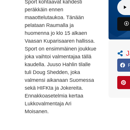
Sport kohtaavat kahdesti
peräkkäin ennen
maaottelutaukoa. Tänään
pelataan Raumalla ja
huomenna jo klo 15 alkaen
Vaasan Kuparisaaren hallissa.
Sport on ensimmäinen joukkue
J
joka vaihtoi valmentajaa tällä
kaudella. Juuso Hahlin tilalle
tuli Doug Shedden, joka
valmensi aikanaan Suomessa
sekä HIFKta ja Jokereita.
Ennakkoasetelmia kertaa
Lukkovalmentaja Ari
Moisanen.