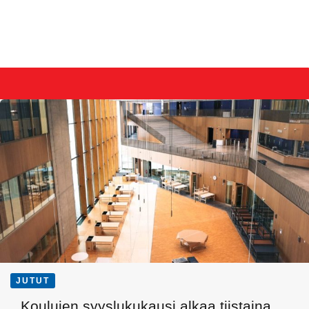
JUTUT
Koulujen syyslukukausi alkaa tiistaina