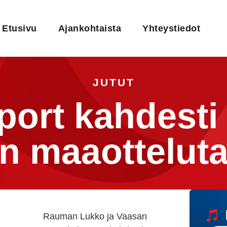
Etusivu
Ajankohtaista
Yhteystiedot
JUTUT
port kahdesti
n maaottelut
Rauman Lukko ja Vaasan