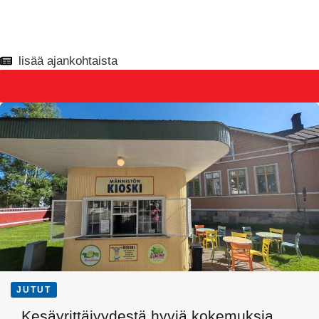
lisää ajankohtaista
JUTUT
Kesäyrittäjyydestä hyviä kokemuksia