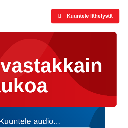
Kuuntele lähetystä
 vastakkain
aukoa
Kuuntele audio...