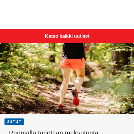
Katso kaikki uutiset
JUTUT
Raumalla tarjotaan maksutonta