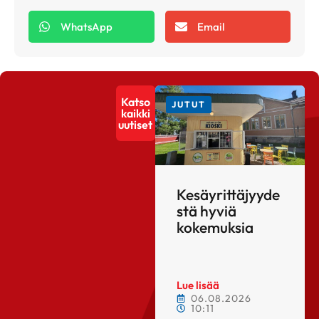
WhatsApp
Email
Katso
JUTUT
kaikki
uutiset
Kesäyrittäjyyde
stä hyviä
kokemuksia
Lue lisää
06.08.2026
10:11