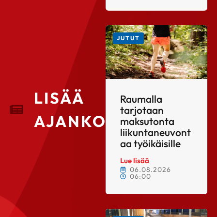
JUTUT
LISÄÄ
Raumalla
tarjotaan
AJANKOHTAISTA
maksutonta
liikuntaneuvont
aa työikäisille
Lue lisää
06.08.2026
06:00