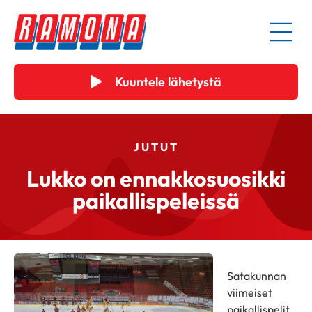
Kuuntele lähetystä
JUTUT
Lukko on ennakkosuosikki
paikallispeleissä
Satakunnan
viimeiset
paikallispelit