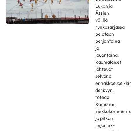
Lukon ja
Ässien
välillä
runkosarjassa
pelataan
perjantaina
ja
lauantaina.
Raumalaiset
lähtevät
selvänä
ennakkosuosikki
derbyyn,
toteaa
Ramonan
kiekkokommenta
ja pitkän
linjan ex-