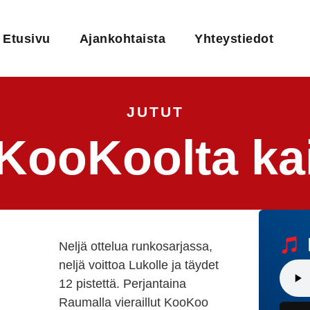
Etusivu
Ajankohtaista
Yhteystiedot
JUTUT
KooKoolta kai
Neljä ottelua runkosarjassa,
neljä voittoa Lukolle ja täydet
12 pistettä. Perjantaina
Raumalla vieraillut KooKoo