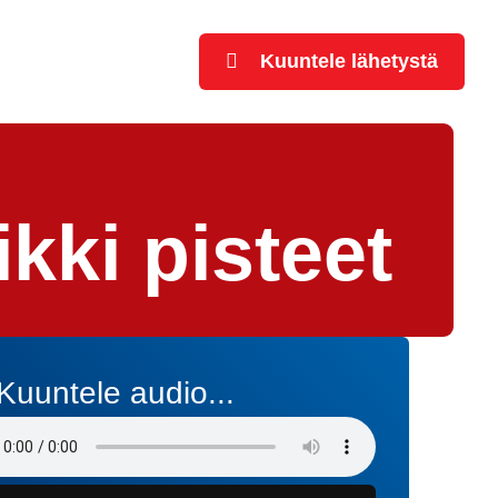
Kuuntele lähetystä
kki pisteet
Kuuntele audio...