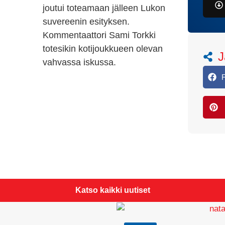
joutui toteamaan jälleen Lukon
suvereenin esityksen.
Kommentaattori Sami Torkki
totesikin kotijoukkueen olevan
J
vahvassa iskussa.
Katso kaikki uutiset