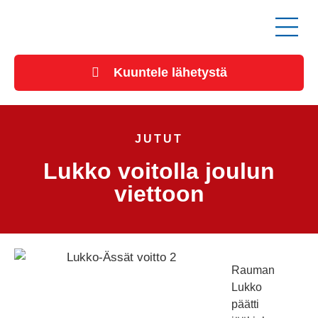
Kuuntele lähetystä
JUTUT
Lukko voitolla joulun
viettoon
Rauman
Lukko
päätti