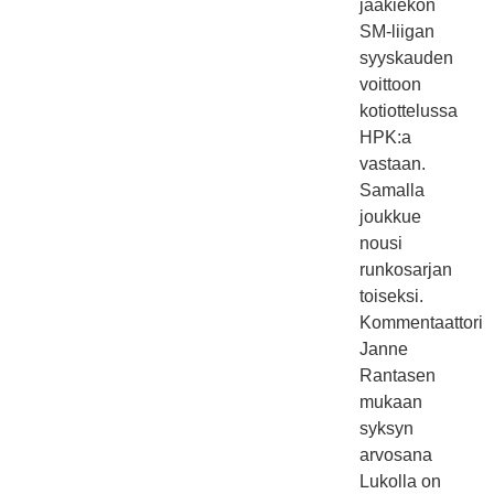
jääkiekon
SM-liigan
syyskauden
voittoon
kotiottelussa
HPK:a
vastaan.
Samalla
joukkue
nousi
runkosarjan
toiseksi.
Kommentaattori
Janne
Rantasen
mukaan
syksyn
arvosana
Lukolla on