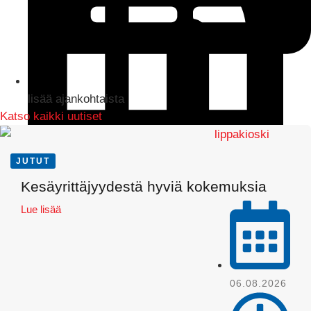
lisää ajankohtaista
Katso kaikki uutiset
JUTUT
LinkedIn
Kesäyrittäjyydestä hyviä kokemuksia
Lue lisää
06.08.2026