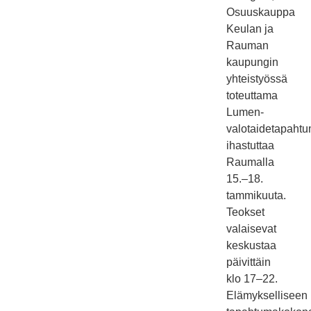
Osuuskauppa
Keulan ja
Rauman
kaupungin
yhteistyössä
toteuttama
Lumen-
valotaidetapaht
ihastuttaa
Raumalla
15.–18.
tammikuuta.
Teokset
valaisevat
keskustaa
päivittäin
klo 17–22.
Elämykselliseen