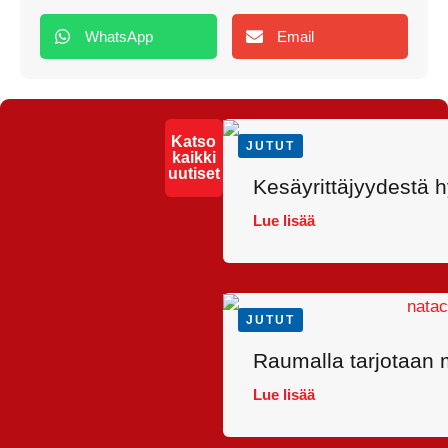
WhatsApp
Email
Katso
JUTUT
kaikki
uutiset
Kesäyrittäjyydestä 
Lue lisää
JUTUT
Raumalla tarjotaan m
Lue lisää