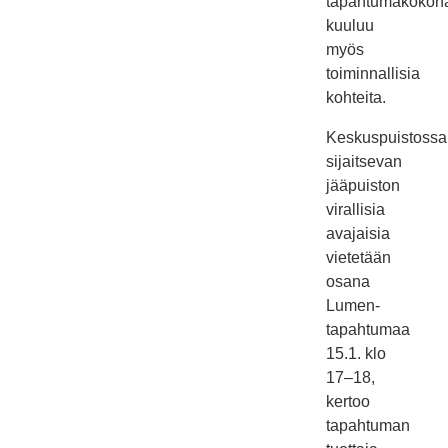
tapahtumakokon
kuuluu
myös
toiminnallisia
kohteita.
Keskuspuistossa
sijaitsevan
jääpuiston
virallisia
avajaisia
vietetään
osana
Lumen-
tapahtumaa
15.1. klo
17–18,
kertoo
tapahtuman