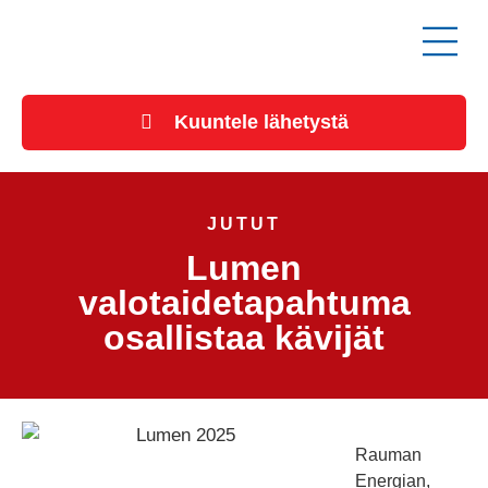
Kuuntele lähetystä
JUTUT
Lumen
valotaidetapahtuma
osallistaa kävijät
Rauman
Energian,