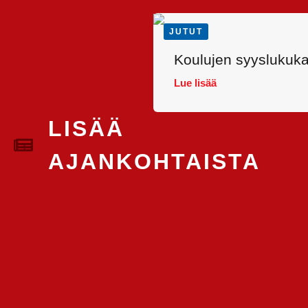
JUTUT
Koulujen syyslukukau
Lue lisää
LISÄÄ
AJANKOHTAISTA