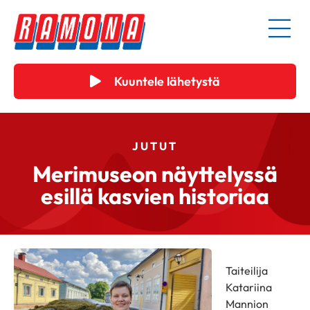
Kuuntele lähetystä
JUTUT
Merimuseon näyttelyssä
esillä kasvien historiaa
Taiteilija
Katariina
Mannion