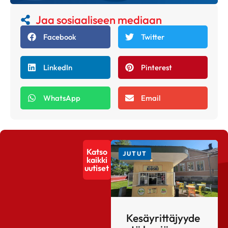
Jaa sosiaaliseen mediaan
Facebook
Twitter
LinkedIn
Pinterest
WhatsApp
Email
Katso
JUTUT
kaikki
uutiset
Kesäyrittäjyyde