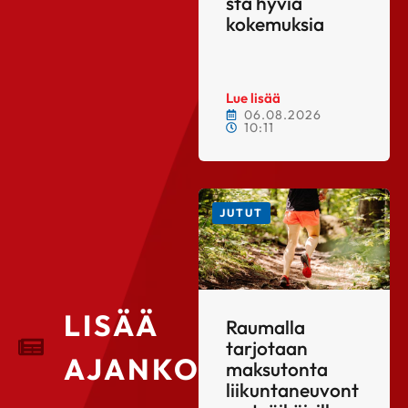
stä hyviä
kokemuksia
Lue lisää
06.08.2026
10:11
JUTUT
LISÄÄ
Raumalla
tarjotaan
AJANKOHTAISTA
maksutonta
liikuntaneuvont