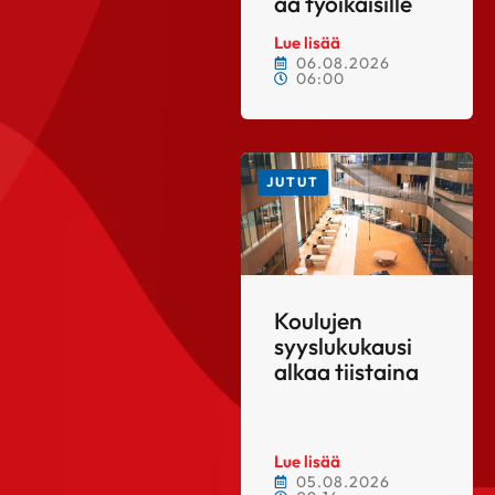
aa työikäisille
Lue lisää
06.08.2026
06:00
JUTUT
Koulujen
syyslukukausi
alkaa tiistaina
Lue lisää
05.08.2026