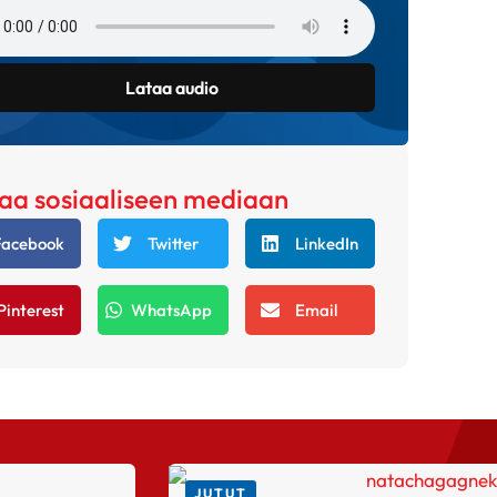
Lataa audio
aa sosiaaliseen mediaan
Facebook
Twitter
LinkedIn
Pinterest
WhatsApp
Email
JUTUT