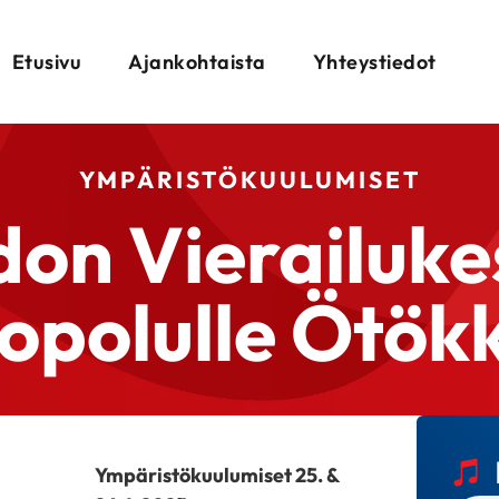
Etusivu
Ajankohtaista
Yhteystiedot
YMPÄRISTÖKUULUMISET
don Vierailuk
opolulle Ötök
Ympäristökuulumiset 25. &