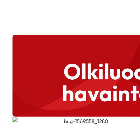
Olkiluo
havaint