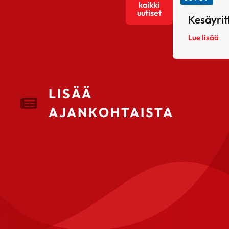
kaikki
uutiset
Kesäyrit
Lue lisää
LISÄÄ
AJANKOHTAISTA