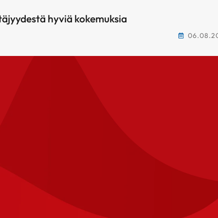
täjyydestä hyviä kokemuksia
06.08.2