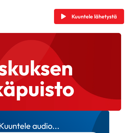
Kuuntele lähetystä
eskuksen
käpuisto
Kuuntele audio...