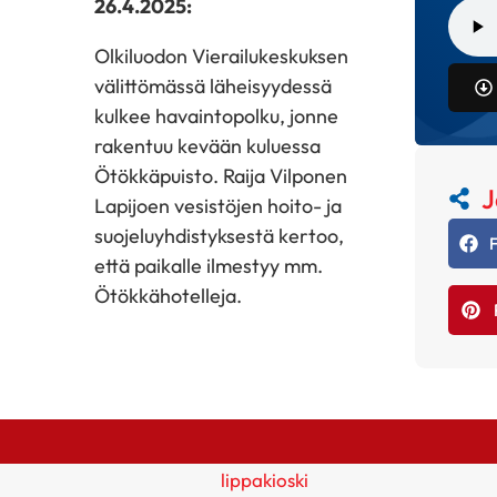
26.4.2025:
Olkiluodon Vierailukeskuksen
välittömässä läheisyydessä
kulkee havaintopolku, jonne
rakentuu kevään kuluessa
Ötökkäpuisto. Raija Vilponen
J
Lapijoen vesistöjen hoito- ja
suojeluyhdistyksestä kertoo,
että paikalle ilmestyy mm.
Ötökkähotelleja.