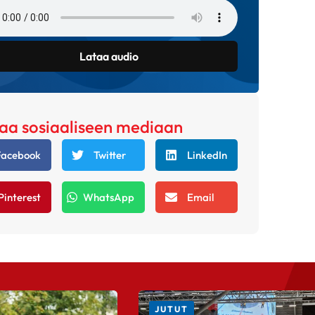
Lataa audio
aa sosiaaliseen mediaan
Facebook
Twitter
LinkedIn
Pinterest
WhatsApp
Email
JUTUT