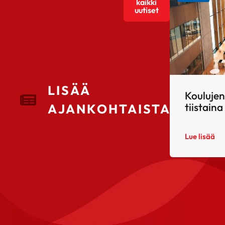
kaikki
uutiset
LISÄÄ
Koulujen
tiistaina
AJANKOHTAISTA
Lue lisää