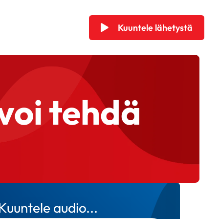
Kuuntele lähetystä
 voi tehdä
Kuuntele audio...