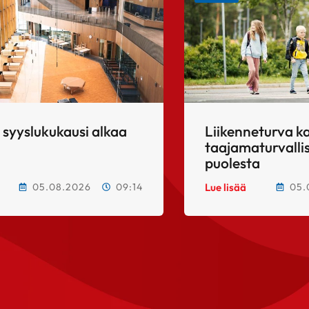
 syyslukukausi alkaa
Liikenneturva k
taajamaturvalli
puolesta
05.08.2026
09:14
05.
Lue lisää