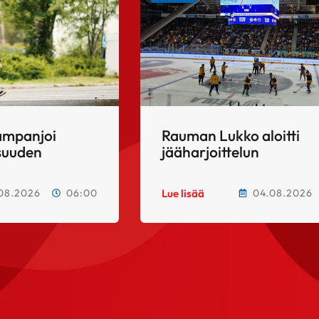
ampanjoi
Rauman Lukko aloitti
suuden
jääharjoittelun
08.2026
06:00
04.08.2026
Lue lisää