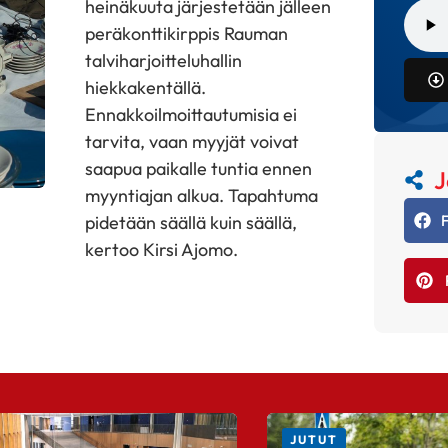
heinäkuuta järjestetään jälleen
peräkonttikirppis Rauman
talviharjoitteluhallin
hiekkakentällä.
Ennakkoilmoittautumisia ei
tarvita, vaan myyjät voivat
saapua paikalle tuntia ennen
J
myyntiajan alkua. Tapahtuma
pidetään säällä kuin säällä,
kertoo Kirsi Ajomo.
JUTUT