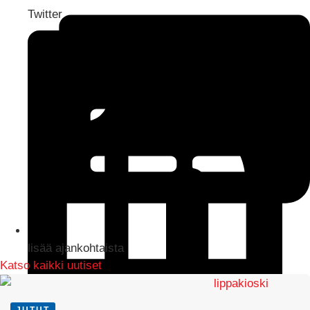
Twitter
lisää ajankohtaista
Katso kaikki uutiset
JUTUT