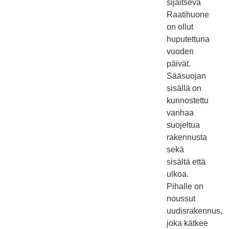
sijaitseva
Raatihuone
on ollut
huputettuna
vuoden
päivät.
Sääsuojan
sisällä on
kunnostettu
vanhaa
suojeltua
rakennusta
sekä
sisältä että
ulkoa.
Pihalle on
noussut
uudisrakennus,
joka kätkee