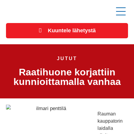
Kuuntele lähetystä
JUTUT
Raatihuone korjattiin
kunnioittamalla vanhaa
Rauman
kauppatorin
laidalla