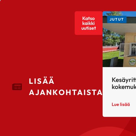
Katso
JUTUT
kaikki
uutiset
Kesäyrit
LISÄÄ
kokemuk
AJANKOHTAISTA
Lue lisää