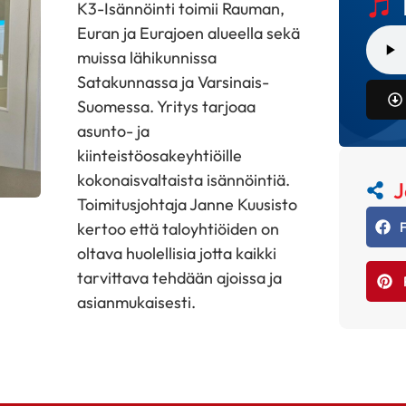
K3-Isännöinti toimii Rauman,
Euran ja Eurajoen alueella sekä
muissa lähikunnissa
Satakunnassa ja Varsinais-
Suomessa. Yritys tarjoaa
asunto- ja
kiinteistöosakeyhtiöille
kokonaisvaltaista isännöintiä.
J
Toimitusjohtaja Janne Kuusisto
kertoo että taloyhtiöiden on
oltava huolellisia jotta kaikki
tarvittava tehdään ajoissa ja
asianmukaisesti.