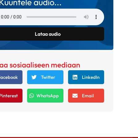
Kuuntele audio...
Lataa audio
aa sosiaaliseen mediaan
Facebook
Twitter
LinkedIn
Pinterest
WhatsApp
Email