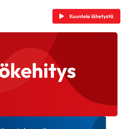
Kuuntele lähetystä
tökehitys