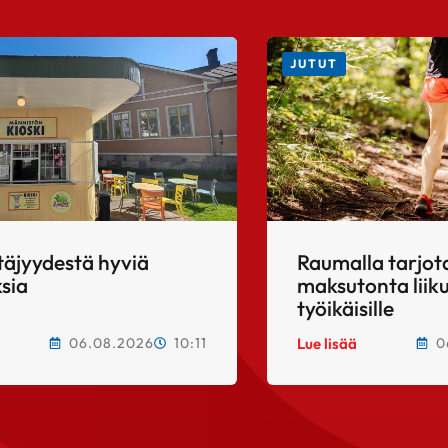
JUTUT
täjyydestä hyviä
Raumalla tarjo
sia
maksutonta lii
työikäisille
06.08.2026
10:11
0
Lue lisää