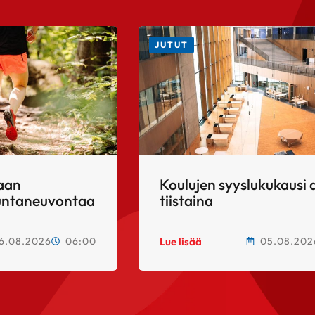
JUTUT
taan
Koulujen syyslukukausi 
kuntaneuvontaa
tiistaina
6.08.2026
06:00
05.08.202
Lue lisää