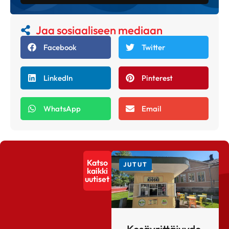
Jaa sosiaaliseen mediaan
Facebook
Twitter
LinkedIn
Pinterest
WhatsApp
Email
Katso
JUTUT
kaikki
uutiset
Kesäyrittäjyyde