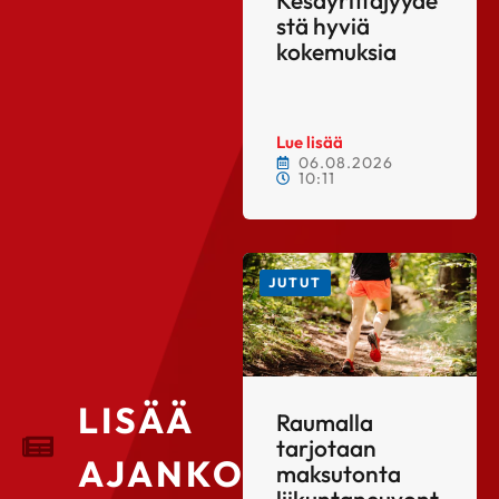
stä hyviä
kokemuksia
Lue lisää
06.08.2026
10:11
JUTUT
LISÄÄ
Raumalla
tarjotaan
AJANKOHTAISTA
maksutonta
liikuntaneuvont