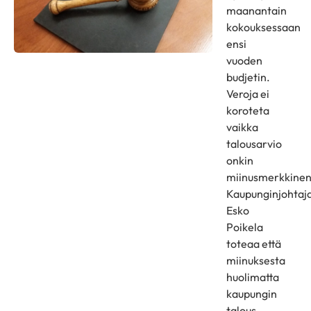
maanantain
kokouksessaan
ensi
vuoden
budjetin.
Veroja ei
koroteta
vaikka
talousarvio
onkin
miinusmerkkinen
Kaupunginjohtaj
Esko
Poikela
toteaa että
miinuksesta
huolimatta
kaupungin
talous