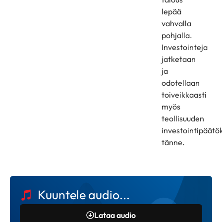
lepää
vahvalla
pohjalla.
Investointeja
jatketaan
ja
odotellaan
toiveikkaasti
myös
teollisuuden
investointipäätö
tänne.
Kuuntele audio...
Lataa audio