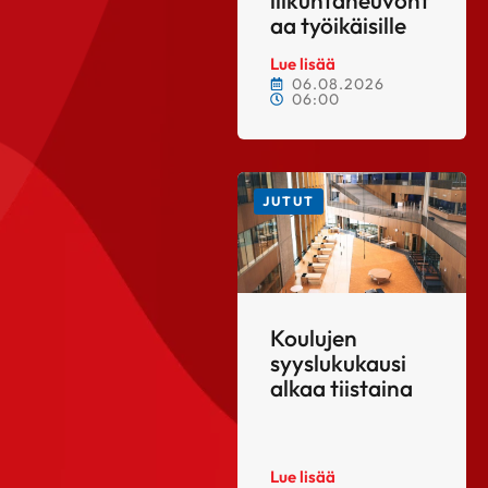
aa työikäisille
Lue lisää
06.08.2026
06:00
JUTUT
Koulujen
syyslukukausi
alkaa tiistaina
Lue lisää