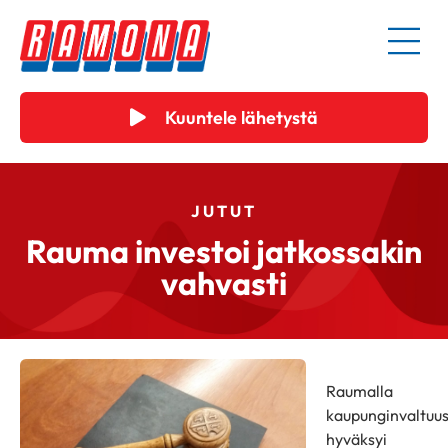
Kuuntele lähetystä
JUTUT
Rauma investoi jatkossakin
vahvasti
Raumalla
kaupunginvaltuu
hyväksyi