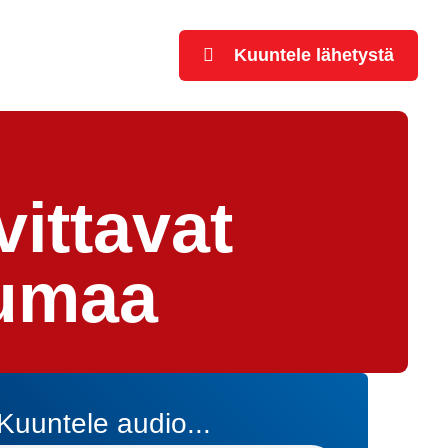
Kuuntele lähetystä
ittavat
aumaa
Kuuntele audio...