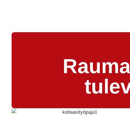
Raumal
tule