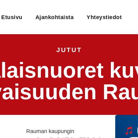
Etusivu
Ajankohtaista
Yhteystiedot
JUTUT
aisnuoret kuv
vaisuuden R
Rauman kaupungin