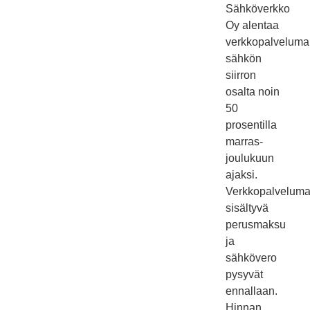
Sähköverkko
Oy alentaa
verkkopalveluma
sähkön
siirron
osalta noin
50
prosentilla
marras-
joulukuun
ajaksi.
Verkkopalvelum
sisältyvä
perusmaksu
ja
sähkövero
pysyvät
ennallaan.
Hinnan