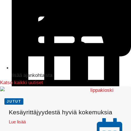
lisää ajankohtaista
Katso kaikki uutiset
JUTUT
LinkedIn
Kesäyrittäjyydestä hyviä kokemuksia
Lue lisää