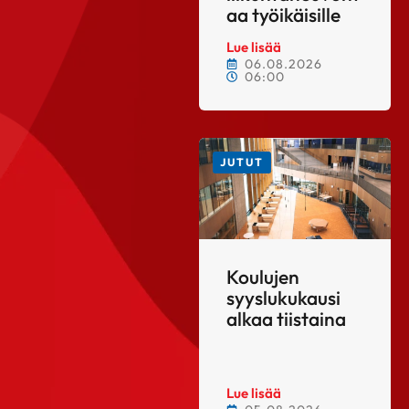
aa työikäisille
Lue lisää
06.08.2026
06:00
JUTUT
Koulujen
syyslukukausi
alkaa tiistaina
Lue lisää