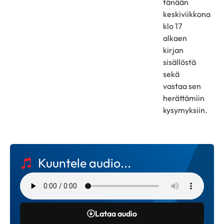
tänään
keskiviikkona
klo 17
alkaen
kirjan
sisällöstä
sekä
vastaa sen
herättämiin
kysymyksiin.
Kuuntele audio...
Lataa audio