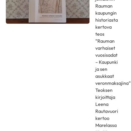
Rauman
kaupungin
historiasta
kertova
teos
”Rauman
varhaiset
vuosisadat
– Kaupunki
ja sen
asukkaat
veronmaksajina”
Teoksen
kirjoittaja
Leena
Rautavuori
kertoo
Marelassa