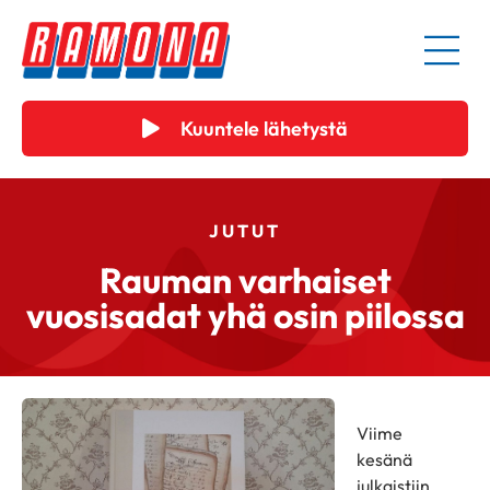
Kuuntele lähetystä
JUTUT
Rauman varhaiset
vuosisadat yhä osin piilossa
Viime
kesänä
julkaistiin