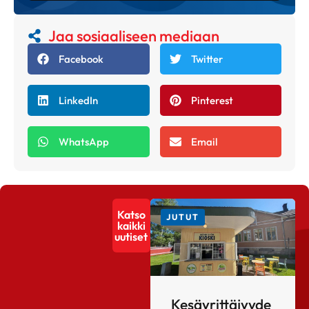
Jaa sosiaaliseen mediaan
Facebook
Twitter
LinkedIn
Pinterest
WhatsApp
Email
Katso
JUTUT
kaikki
uutiset
Kesäyrittäjyyde