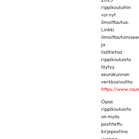
rippikouluihin
voi nyt
ilmoittautua.
Linkki
ilmoittautumisee
ja
lisätietoa
rippikouluista
löytyy
seurakunnan
verkkosivuilta:
https://www.raum
Opas
rippikouluista
on myös
postitettu
kirjepostina
vuonna