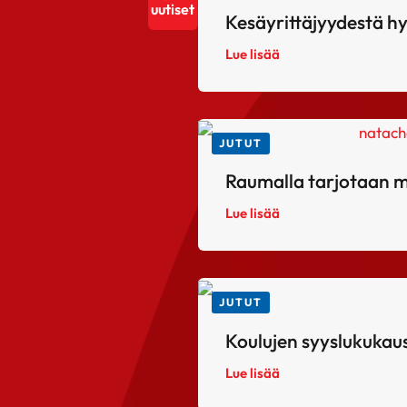
uutiset
Kesäyrittäjyydestä h
Lue lisää
JUTUT
Raumalla tarjotaan ma
Lue lisää
JUTUT
Koulujen syyslukukausi
Lue lisää