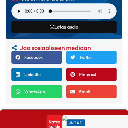
Lataa audio
Jaa sosiaaliseen mediaan
Facebook
Twitter
LinkedIn
Pinterest
WhatsApp
Email
Katso
JUTUT
kaikki