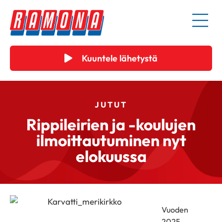
Kuuntele lähetystä
JUTUT
Rippileirien ja -koulujen
ilmoittautuminen nyt
elokuussa
Vuoden
2025