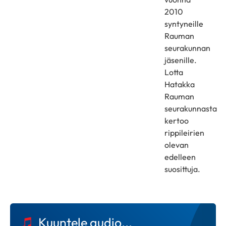
2010
syntyneille
Rauman
seurakunnan
jäsenille.
Lotta
Hatakka
Rauman
seurakunnasta
kertoo
rippileirien
olevan
edelleen
suosittuja.
Kuuntele audio...