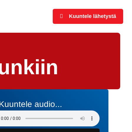
Kuuntele lähetystä
unkiin
Kuuntele audio...