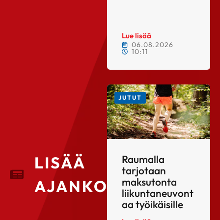
Lue lisää
06.08.2026
10:11
JUTUT
LISÄÄ
Raumalla
tarjotaan
maksutonta
AJANKOHTAISTA
liikuntaneuvont
aa työikäisille