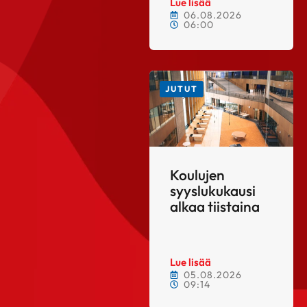
Lue lisää
06.08.2026
06:00
JUTUT
Koulujen
syyslukukausi
alkaa tiistaina
Lue lisää
05.08.2026
09:14