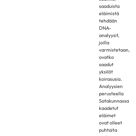
saaduista
eläimistä
tehdään
DNA-
analyysit,
joilla
varmistetaan,
ovatko
saadut
yksilöt
koirasusia.
Analyysien
perusteella
Satakunnassa
kaadetut
eläimet
ovat olleet
puhtaita