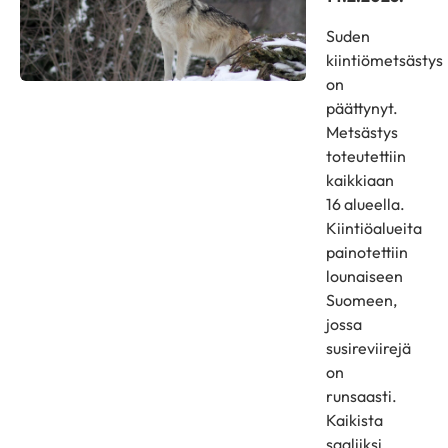
Suden
kiintiömetsästys
on
päättynyt.
Metsästys
toteutettiin
kaikkiaan
16 alueella.
Kiintiöalueita
painotettiin
lounaiseen
Suomeen,
jossa
susireviirejä
on
runsaasti.
Kaikista
saaliiksi