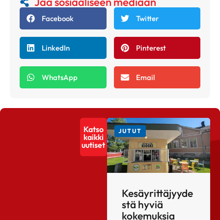
Jaa sosiaaliseen mediaan
Facebook
Twitter
LinkedIn
Pinterest
WhatsApp
Email
Katso
JUTUT
kaikki
uutiset
Kesäyrittäjyyde
stä hyviä
kokemuksia