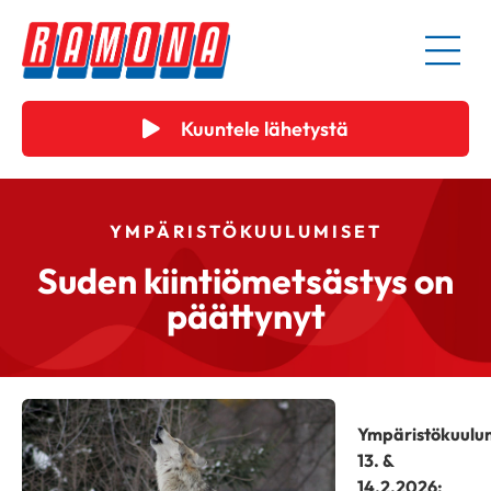
Kuuntele lähetystä
YMPÄRISTÖKUULUMISET
Suden kiintiömetsästys on
päättynyt
Ympäristökuulu
13. &
14.2.2026: