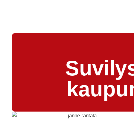
Suvily
kaupun