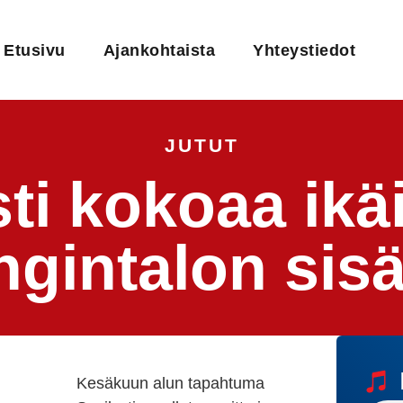
Etusivu
Ajankohtaista
Yhteystiedot
JUTUT
sti kokoaa ikä
gintalon sisä
Kesäkuun alun tapahtuma