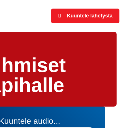
Kuuntele lähetystä
ihmiset
pihalle
Kuuntele audio...