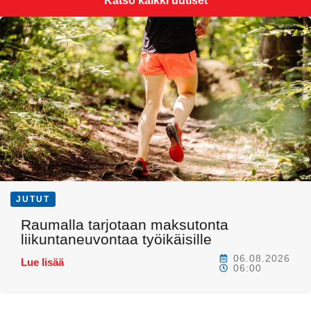
Katso kaikki uutiset
JUTUT
Raumalla tarjotaan maksutonta
liikuntaneuvontaa työikäisille
06.08.2026
Lue lisää
06:00