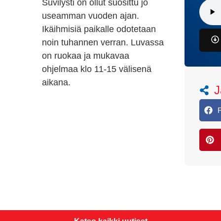
Suvilysti on ollut suosittu jo
useamman vuoden ajan.
Ikäihmisiä paikalle odotetaan
noin tuhannen verran. Luvassa
on ruokaa ja mukavaa
ohjelmaa klo 11-15 välisenä
aikana.
J