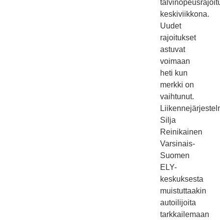
talvinopeusrajoit
keskiviikkona.
Uudet
rajoitukset
astuvat
voimaan
heti kun
merkki on
vaihtunut.
Liikennejärjestel
Silja
Reinikainen
Varsinais-
Suomen
ELY-
keskuksesta
muistuttaakin
autoilijoita
tarkkailemaan