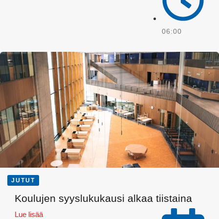
06:00
Email
JUTUT
Koulujen syyslukukausi alkaa tiistaina
Lue lisää