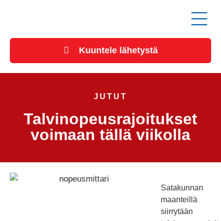
Kuuntele lähetystä
JUTUT
Talvinopeusrajoitukset
voimaan tällä viikolla
Satakunnan
maanteillä
siirrytään